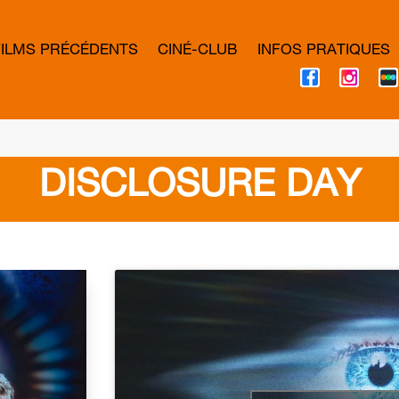
FILMS PRÉCÉDENTS
CINÉ-CLUB
INFOS PRATIQUES
F
I
A
N
C
S
E
T
B
A
O
G
O
R
K
A
DISCLOSURE DAY
M