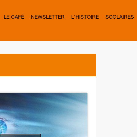
LE CAFÉ
NEWSLETTER
L’HISTOIRE
SCOLAIRES
L
E
T
T
E
R
B
O
W
D