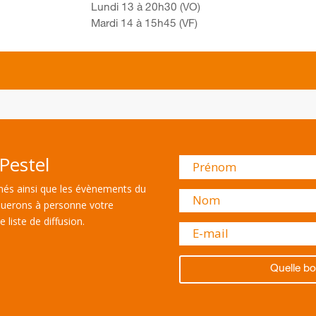
Lundi 13 à 20h30 (VO)
Mardi 14 à 15h45 (VF)
Pestel
és ainsi que les évènements du
uerons à personne votre
 liste de diffusion.
Quelle bo