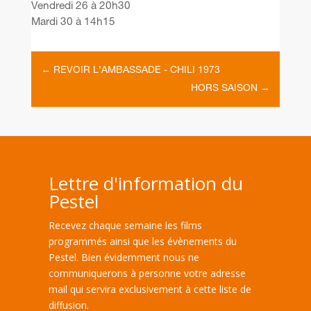
Vendredi 26 à 20h30
Mardi 30 à 14h15
←
REVOIR L’AMBASSADE - CHILI 1973
HORS SAISON
→
Lettre d'information du
Pestel
Recevez chaque semaine les films
programmés ainsi que les évènements du
Pestel. Bien évidemment nous ne
communiquerons à personne votre adresse
mail qui servira exclusivement à cette liste de
diffusion.