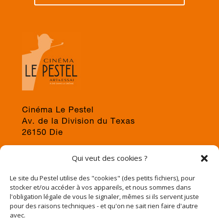
Cinéma Le Pestel
Av. de la Division du Texas
26150 Die
04 75 22 03 19
Qui veut des cookies ?
jps@cinema-le-pestel.fr
ou
mediation@cinema-le-pestel.fr
Le site du Pestel utilise des "cookies" (des petits fichiers), pour
stocker et/ou accéder à vos appareils, et nous sommes dans
l'obligation légale de vous le signaler, mêmes si ils servent juste
pour des raisons techniques - et qu'on ne sait rien faire d'autre
avec.