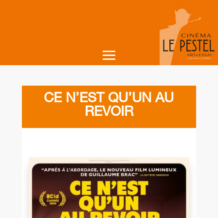
CE N’EST QU’UN AU
REVOIR