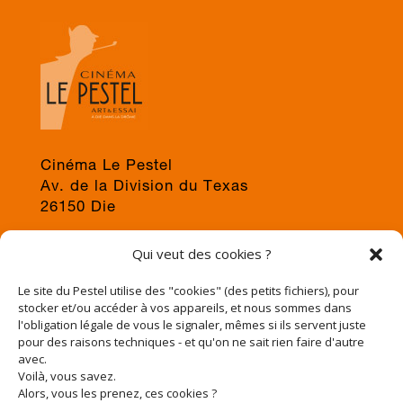
Cinéma Le Pestel
Av. de la Division du Texas
26150 Die
04 75 22 03 19
Qui veut des cookies ?
jps@cinema-le-pestel.fr
ou
mediation@cinema-le-pestel.fr
Le site du Pestel utilise des "cookies" (des petits fichiers), pour
stocker et/ou accéder à vos appareils, et nous sommes dans
l'obligation légale de vous le signaler, mêmes si ils servent juste
pour des raisons techniques - et qu'on ne sait rien faire d'autre
avec.
Voilà, vous savez.
Alors, vous les prenez, ces cookies ?