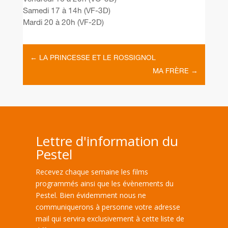
Samedi 17 à 14h (VF-3D)
Mardi 20 à 20h (VF-2D)
←
LA PRINCESSE ET LE ROSSIGNOL
MA FRÈRE
→
Lettre d'information du
Pestel
Recevez chaque semaine les films
programmés ainsi que les évènements du
Pestel. Bien évidemment nous ne
communiquerons à personne votre adresse
mail qui servira exclusivement à cette liste de