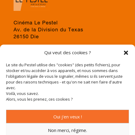
Cinéma Le Pestel
Av. de la Division du Texas
26150 Die
04 75 22 03 19
Qui veut des cookies ?
jps@cinema-le-pestel.fr
ou
mediation@cinema-le-pestel.fr
Le site du Pestel utilise des "cookies" (des petits fichiers), pour
stocker et/ou accéder à vos appareils, et nous sommes dans
l'obligation légale de vous le signaler, mêmes si ils servent juste
pour des raisons techniques - et qu'on ne sait rien faire d'autre
avec.
Voilà, vous savez.
Alors, vous les prenez, ces cookies ?
Oui j'en veux !
Non merci, régime.