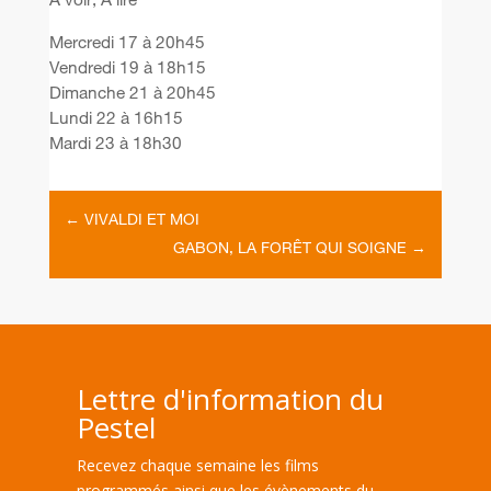
À voir, À lire
Mercredi 17 à 20h45
Vendredi 19 à 18h15
Dimanche 21 à 20h45
Lundi 22 à 16h15
Mardi 23 à 18h30
←
VIVALDI ET MOI
GABON, LA FORÊT QUI SOIGNE
→
Lettre d'information du
Pestel
Recevez chaque semaine les films
programmés ainsi que les évènements du