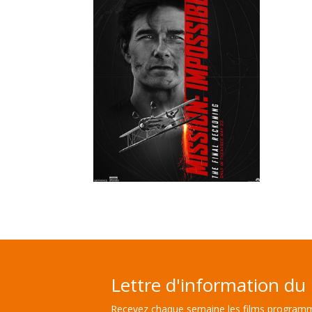
Lettre d'information du 
Recevez chaque semaine les films programm