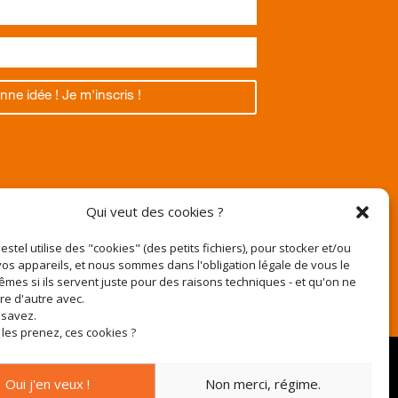
nne idée ! Je m'inscris !
Texas
Qui veut des cookies ?
Pestel utilise des "cookies" (des petits fichiers), pour stocker et/ou
os appareils, et nous sommes dans l'obligation légale de vous le
êmes si ils servent juste pour des raisons techniques - et qu'on ne
r
ire d'autre avec.
e-pestel.fr
 savez.
 les prenez, ces cookies ?
Oui j'en veux !
Non merci, régime.