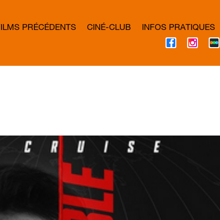
FILMS PRÉCÉDENTS
CINÉ-CLUB
INFOS PRATIQUES
F
I
A
N
C
S
E
T
B
A
O
G
O
R
K
A
M