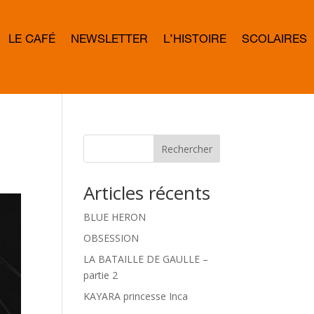
LE CAFÉ
NEWSLETTER
L’HISTOIRE
SCOLAIRES
L
E
T
T
E
R
B
O
W
Rechercher
D
Articles récents
BLUE HERON
OBSESSION
LA BATAILLE DE GAULLE –
partie 2
KAYARA princesse Inca