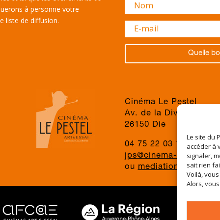
uerons à personne votre
 liste de diffusion.
Quelle bo
Cinéma Le Pestel
Av. de la Division du 
26150 Die
Le site du 
04 75 22 03 19
accéder à v
signaler, m
jps@cinema-le-pestel.f
sait rien fa
ou
mediation@cinema-l
Voilà, vous
Alors, vous