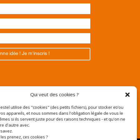
nne idée ! Je m'inscris !
Texas
Qui veut des cookies ?
Pestel utilise des "cookies" (des petits fichiers), pour stocker et/ou
os appareils, et nous sommes dans l'obligation légale de vous le
êmes si ils servent juste pour des raisons techniques - et qu'on ne
r
ire d'autre avec.
e-pestel.fr
 savez.
 les prenez, ces cookies ?