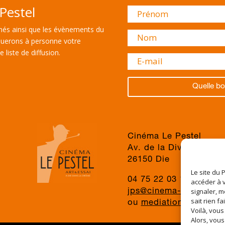
Pestel
és ainsi que les évènements du
uerons à personne votre
 liste de diffusion.
Quelle bo
Cinéma Le Pestel
Av. de la Division du 
26150 Die
Le site du 
04 75 22 03 19
accéder à v
signaler, m
jps@cinema-le-pestel.f
sait rien fa
ou
mediation@cinema-l
Voilà, vous
Alors, vous