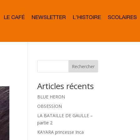
LE CAFÉ
NEWSLETTER
L’HISTOIRE
SCOLAIRES
L
E
T
T
E
R
B
O
W
Rechercher
D
Articles récents
BLUE HERON
OBSESSION
LA BATAILLE DE GAULLE –
partie 2
KAYARA princesse Inca