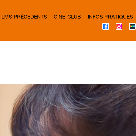
FILMS PRÉCÉDENTS
CINÉ-CLUB
INFOS PRATIQUES
F
I
A
N
C
S
E
T
B
A
O
G
O
R
K
A
M