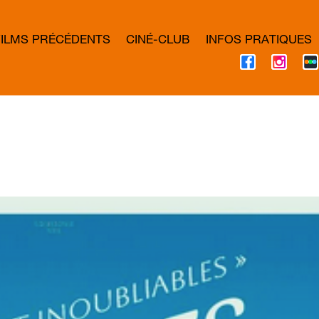
FILMS PRÉCÉDENTS
CINÉ-CLUB
INFOS PRATIQUES
F
I
A
N
C
S
E
T
B
A
O
G
O
R
K
A
M