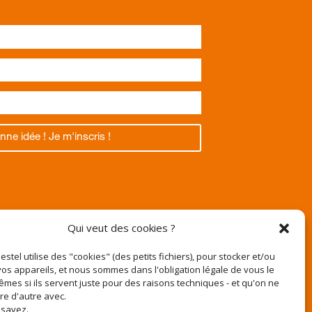
nne idée ! Je m'inscris !
Texas
Qui veut des cookies ?
Pestel utilise des "cookies" (des petits fichiers), pour stocker et/ou
os appareils, et nous sommes dans l'obligation légale de vous le
êmes si ils servent juste pour des raisons techniques - et qu'on ne
r
ire d'autre avec.
e-pestel.fr
 savez.