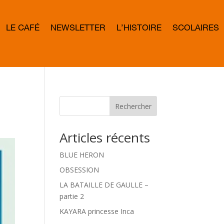
LE CAFÉ
NEWSLETTER
L’HISTOIRE
SCOLAIRES
L
E
T
T
E
R
B
O
W
Rechercher
D
Articles récents
BLUE HERON
OBSESSION
LA BATAILLE DE GAULLE –
partie 2
KAYARA princesse Inca