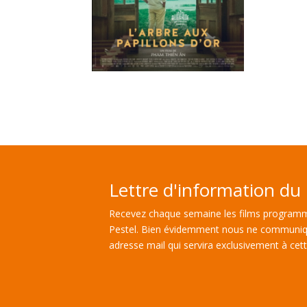
Lettre d'information du 
Recevez chaque semaine les films programm
Pestel. Bien évidemment nous ne communiq
adresse mail qui servira exclusivement à cette