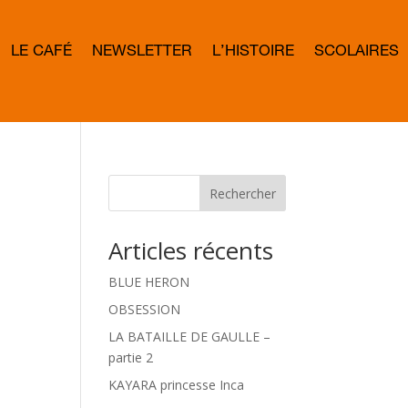
LE CAFÉ
NEWSLETTER
L’HISTOIRE
SCOLAIRES
L
E
T
T
E
R
B
O
W
Rechercher
D
Articles récents
BLUE HERON
OBSESSION
LA BATAILLE DE GAULLE –
partie 2
KAYARA princesse Inca