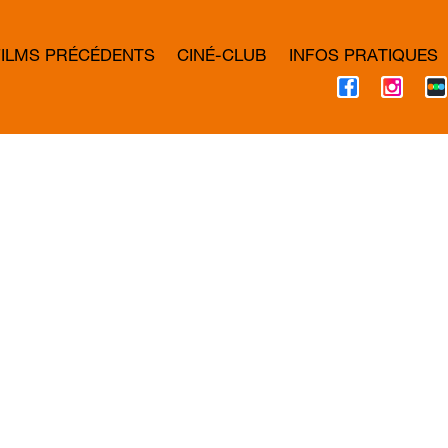
FILMS PRÉCÉDENTS
CINÉ-CLUB
INFOS PRATIQUES
F
I
A
N
C
S
E
T
B
A
O
G
O
R
K
A
M