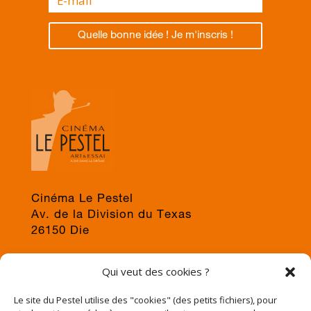
Quelle bonne idée ! Je m'inscris !
Cinéma Le Pestel
Av. de la Division du Texas
26150 Die
04 75 22 03 19
Qui veut des cookies ?
jps@cinema-le-pestel.fr
ou
mediation@cinema-le-pestel.fr
Le site du Pestel utilise des "cookies" (des petits fichiers), pour