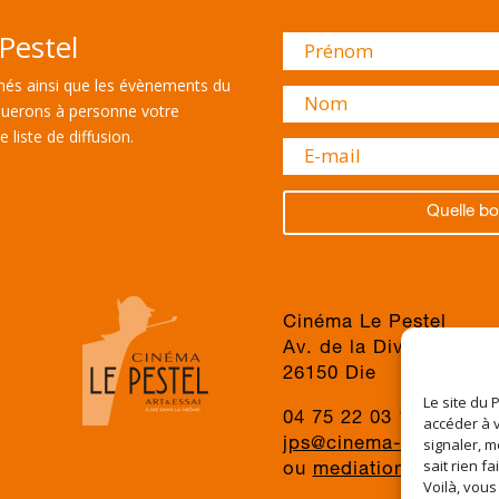
Pestel
és ainsi que les évènements du
uerons à personne votre
 liste de diffusion.
Quelle bo
Cinéma Le Pestel
Av. de la Division du 
26150 Die
Le site du 
04 75 22 03 19
accéder à v
signaler, m
jps@cinema-le-pestel.f
sait rien fa
ou
mediation@cinema-l
Voilà, vous