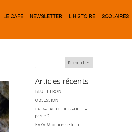
LE CAFÉ
NEWSLETTER
L’HISTOIRE
SCOLAIRES
L
E
T
T
E
R
B
O
W
Rechercher
D
Articles récents
BLUE HERON
OBSESSION
LA BATAILLE DE GAULLE –
partie 2
KAYARA princesse Inca