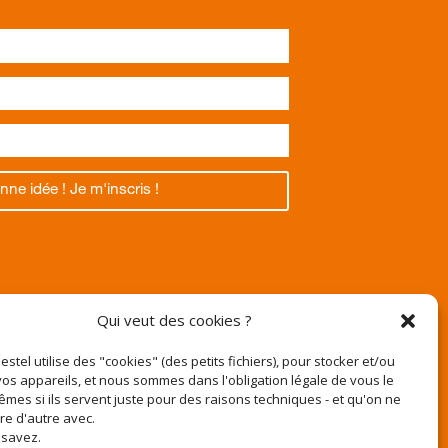
nne idée ! Je m'inscris !
Texas
Qui veut des cookies ?
Pestel utilise des "cookies" (des petits fichiers), pour stocker et/ou
os appareils, et nous sommes dans l'obligation légale de vous le
êmes si ils servent juste pour des raisons techniques - et qu'on ne
r
ire d'autre avec.
e-pestel.fr
 savez.