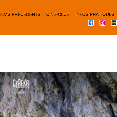
FILMS PRÉCÉDENTS
CINÉ-CLUB
INFOS PRATIQUES
F
I
A
N
C
S
E
T
B
A
O
G
O
R
K
A
M