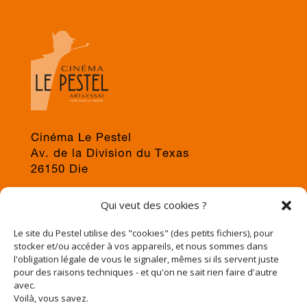
Cinéma Le Pestel
Av. de la Division du Texas
26150 Die
04 75 22 03 19
Qui veut des cookies ?
jps@cinema-le-pestel.fr
ou
mediation@cinema-le-pestel.fr
Le site du Pestel utilise des "cookies" (des petits fichiers), pour
stocker et/ou accéder à vos appareils, et nous sommes dans
l'obligation légale de vous le signaler, mêmes si ils servent juste
pour des raisons techniques - et qu'on ne sait rien faire d'autre
avec.
Voilà, vous savez.