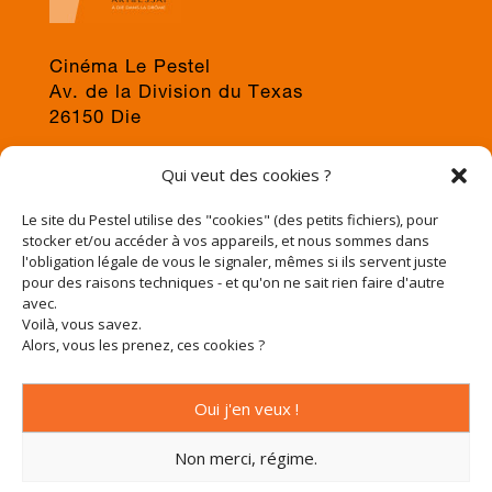
Cinéma Le Pestel
Av. de la Division du Texas
26150 Die
04 75 22 03 19
Qui veut des cookies ?
jps@cinema-le-pestel.fr
ou
mediation@cinema-le-pestel.fr
Le site du Pestel utilise des "cookies" (des petits fichiers), pour
stocker et/ou accéder à vos appareils, et nous sommes dans
l'obligation légale de vous le signaler, mêmes si ils servent juste
pour des raisons techniques - et qu'on ne sait rien faire d'autre
avec.
Voilà, vous savez.
Alors, vous les prenez, ces cookies ?
Oui j'en veux !
Non merci, régime.