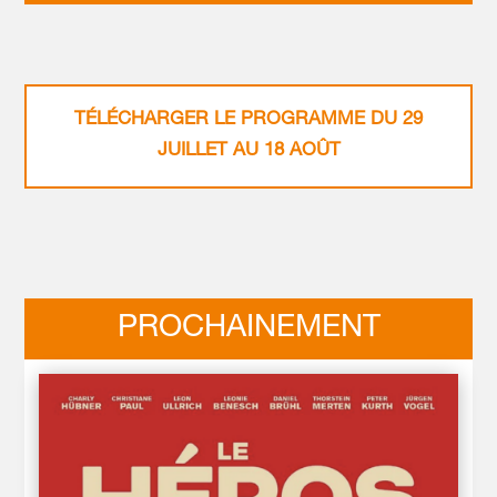
TÉLÉCHARGER LE PROGRAMME DU 29
JUILLET AU 18 AOÛT
PROCHAINEMENT