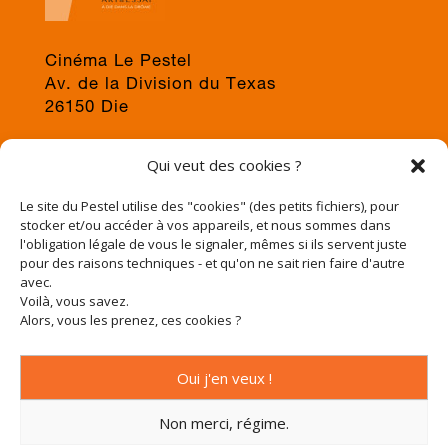
Cinéma Le Pestel
Av. de la Division du Texas
26150 Die
04 75 22 03 19
Qui veut des cookies ?
jps@cinema-le-pestel.fr
ou
mediation@cinema-le-pestel.fr
Le site du Pestel utilise des "cookies" (des petits fichiers), pour
stocker et/ou accéder à vos appareils, et nous sommes dans
l'obligation légale de vous le signaler, mêmes si ils servent juste
pour des raisons techniques - et qu'on ne sait rien faire d'autre
avec.
Voilà, vous savez.
Alors, vous les prenez, ces cookies ?
Oui j'en veux !
Non merci, régime.